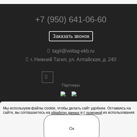
+7 (950) 641-06-60
Заказать звонок
tagil@voltag-ekb.ru
г. Нижний Тагил, ул. Алтайская, д. 240
Партнеры
Мы используем файлы cookie, чтобы делать сайт удобнее. Оставаясь на
сайте, вы соглашаетесь на
и с
их использования
обработку данных
политикой
2026 © Все права защищены
Политика конфиденциальности
Карта сайта
Ок
Разработка и продвижение сайт