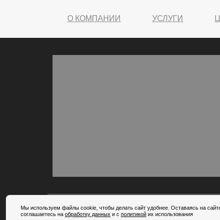
О КОМПАНИИ
УСЛУГИ
Мы используем файлы cookie, чтобы делать сайт удобнее. Оставаясь на сайт
2026 © Все права защищены
соглашаетесь на
обработку данных
и с
политикой
их использования