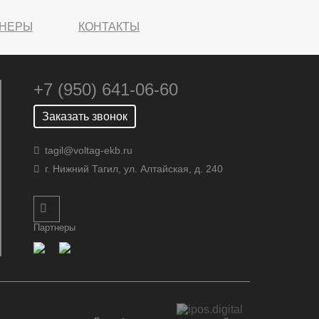
ТНЕРЫ
КОНТАКТЫ
+7 (950) 641-06-60
Заказать звонок
tagil@voltag-ekb.ru
г. Нижний Тагил, ул. Алтайская, д. 240
Партнеры