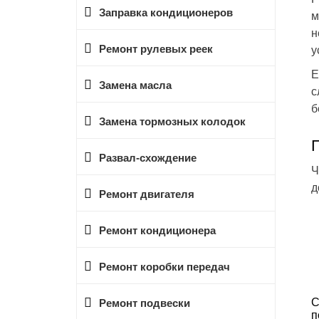
Заправка кондиционеров
м
н
Ремонт рулевых реек
у
Е
Замена масла
с
б
Замена тормозных колодок
Развал-схождение
Ч
д
Ремонт двигателя
Ремонт кондиционера
Ремонт коробки передач
С
Ремонт подвески
п