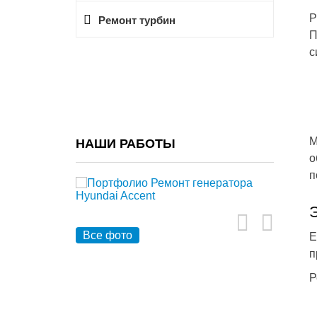
Р
Ремонт турбин
П
с
М
НАШИ РАБОТЫ
о
п
Все фото
Е
п
Р