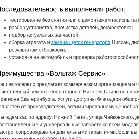
Последовательность выполнения работ:
тестирование без снятия или с демонтажем на испытат
разбор устройства, прочистка деталей, деффектовка;
подбор актуальных запчастей;
сборка агрегата и
замена щеток генератора
Ниссан, дио
результатам отбраковки;
установка на автомобиль и проверка работоспособност
Преимущества «Вольтаж Сервис»
аш автосервис предлагает коммерческим организациям и 
ачественный ремонт генераторов в Нижнем Тагиле по низ
 регионе Екатеринбурга. Услуги доступны благодаря обшир
апчастей от производителей, оптимизированному ценообр
ы ждем вас по адресу: Нижний Тагил, улица Чайковского, д
осстановленные и универсальные запчасти ко всем моделя
ыстро, сопровождаются длительными гарантиями. Если вы ц