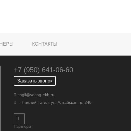
ТНЕРЫ
КОНТАКТЫ
+7 (950) 641-06-60
Заказать звонок
tagil@voltag-ekb.ru
г. Нижний Тагил, ул. Алтайская, д. 240
Партнеры