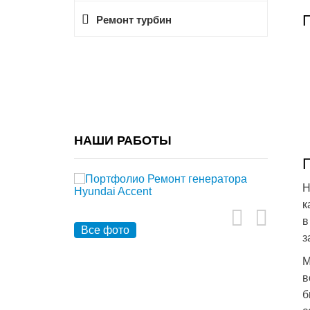
Ремонт турбин
НАШИ РАБОТЫ
Н
к
в
Все фото
з
М
в
б